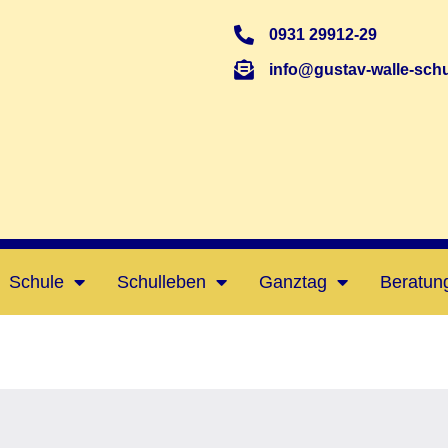
0931 29912-29
info@gustav-walle-schu
Schule
Schulleben
Ganztag
Beratun