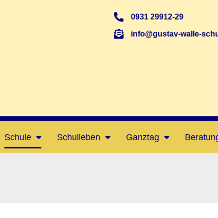
0931 29912-29
info@gustav-walle-schu
Schule
Schulleben
Ganztag
Beratun